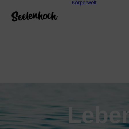
Körperwelt
Energieze
Ganzheitl
Praktiken
Körperdia
Psychoth
Unterbew
Yoga
Leben