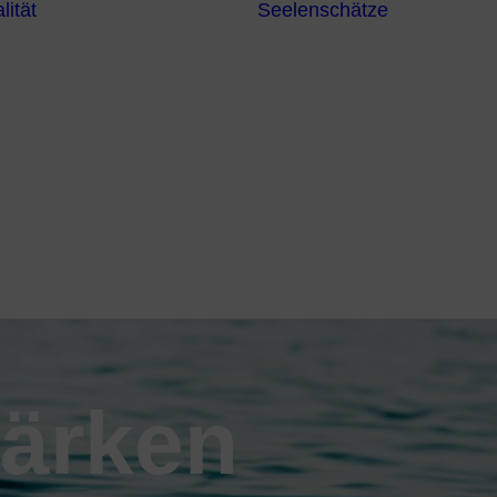
lität
Seelenschätze
Meditationsformen
Erzengel
Heilende
Bücher
Frequenzen
Heilstei
Neuzeit Heilung
Numerologie
Schamanismus
tärken