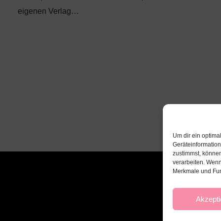
eigenen Verlag…
Um dir ein optima
Geräteinformatio
zustimmst, können
verarbeiten. Wenn
Merkmale und Fun
Akzepti