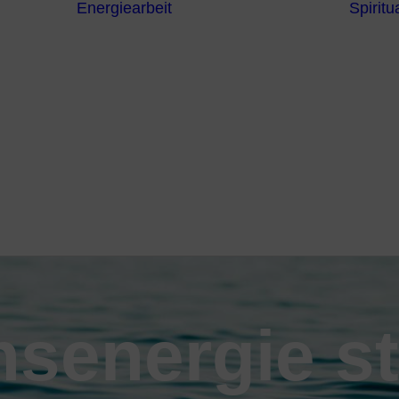
Energiearbeit
Spiritua
Channeling
Die Chakren
Die
ntren
Sternzeichen
iche
Die 7
Hermetischen
gnostik
Gesetze
erapie
Farben
usstsein
Parapsychologie
Reiki
Reinigung und
Schutz
senergie s