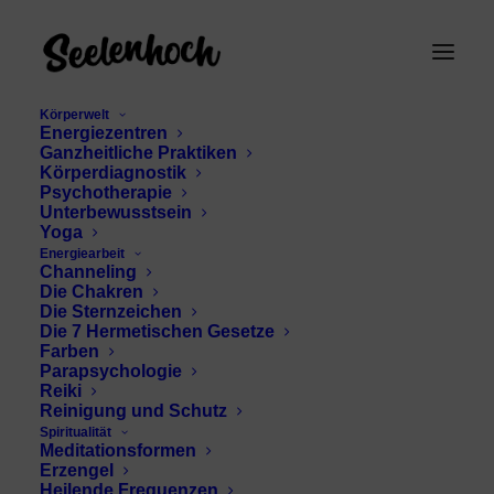
Körperwelt
Energiezentren
Ganzheitliche Praktiken
Körperdiagnostik
Psychotherapie
Unterbewusstsein
Yoga
Energiearbeit
Channeling
krafttier archetypen
Die Chakren
Die Sternzeichen
Die 7 Hermetischen Gesetze
Farben
Parapsychologie
Reiki
Reinigung und Schutz
Spiritualität
Meditationsformen
Erzengel
Heilende Frequenzen