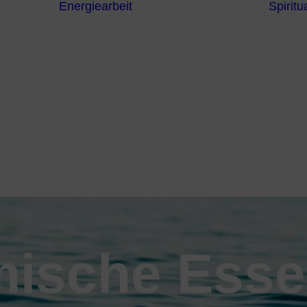
Energiearbeit
Spiritua
Channeling
Die Chakren
Die
ntren
Sternzeichen
iche
Die 7
Hermetischen
gnostik
Gesetze
erapie
Farben
usstsein
Parapsychologie
Reiki
Reinigung und
Schutz
ische Ess