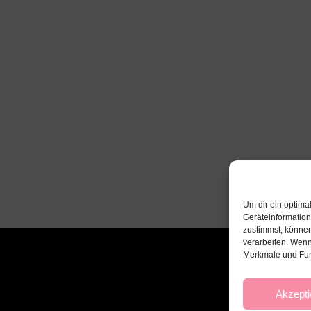
Um dir ein optima
Geräteinformatio
zustimmst, können
verarbeiten. Wenn
Merkmale und Fun
Akzepti