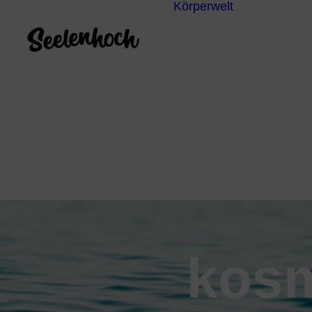
Körperwelt
Energieze
Ganzheitl
Praktiken
Körperdia
Psychoth
Unterbew
Yoga
kosm