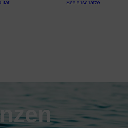
lität
Seelenschätze
Meditationsformen
Erzengel
Heilende
Bücher
Frequenzen
Heilstei
Neuzeit Heilung
Numerologie
Schamanismus
enzen