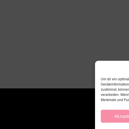
Um dir ein optima
Geräteinformatio
zustimmst, können
verarbeiten. Wenn
Merkmale und Fun
Akzepti