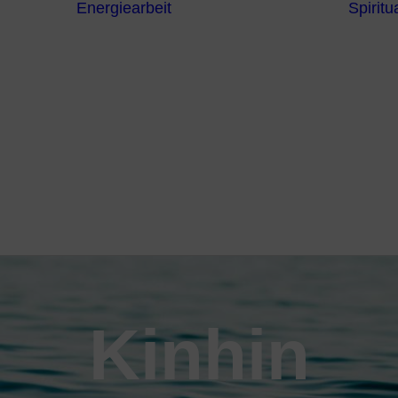
Energiearbeit
Spiritua
Channeling
Die Chakren
Die
ntren
Sternzeichen
iche
Die 7
Hermetischen
gnostik
Gesetze
erapie
Farben
usstsein
Parapsychologie
Reiki
Reinigung und
Schutz
Kinhin