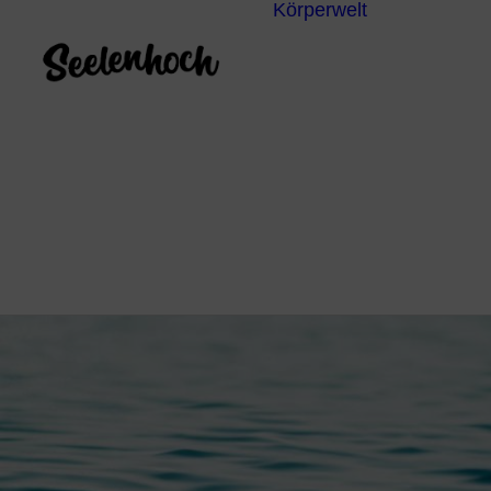
Körperwelt
Energieze
Ganzheitl
Praktiken
Körperdia
Psychoth
Unterbew
Yoga