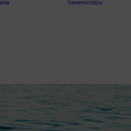
lität
Seelenschätze
Meditationsformen
Erzengel
Heilende
Bücher
Frequenzen
Heilstei
Neuzeit Heilung
Numerologie
Schamanismus