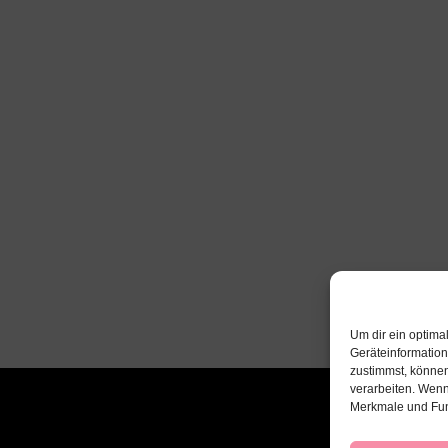
Um dir ein optima
Geräteinformatio
zustimmst, können
verarbeiten. Wenn
Merkmale und Fun