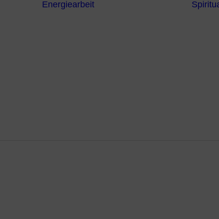
Energiearbeit
Spiritua
Channeling
Die Chakren
Die
ntren
Sternzeichen
iche
Die 7
Hermetischen
gnostik
Gesetze
erapie
Farben
usstsein
Parapsychologie
Reiki
Reinigung und
Schutz
remonie Wir