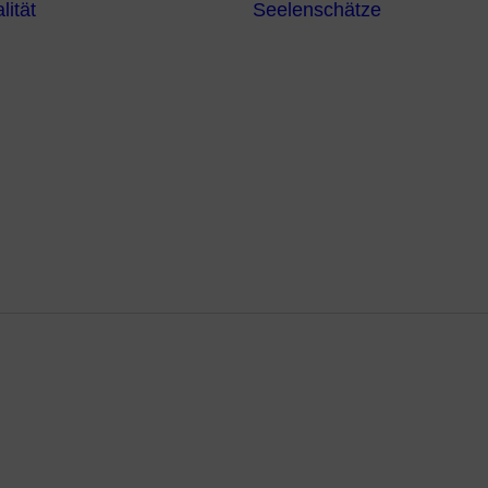
lität
Seelenschätze
Meditationsformen
Erzengel
Heilende
Bücher
Frequenzen
Heilstei
Neuzeit Heilung
Numerologie
Schamanismus
kung auf