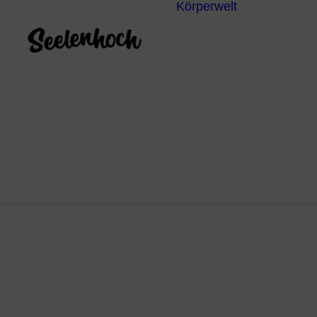
Körperwelt
Energieze
Ganzheitl
Praktiken
Körperdia
Psychoth
Unterbew
Yoga
Kakaoze