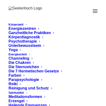
Körperwelt
Energiezentren
Ganzheitliche Praktiken
Körperdiagnostik
Psychotherapie
Unterbewusstsein
Yoga
Energiearbeit
Kakaozeremonie für
Channeling
Die Chakren
emotionale Blockaden
Die Sternzeichen
Die 7 Hermetischen Gesetze
Farben
Parapsychologie
Reiki
Reinigung und Schutz
Spiritualität
Meditationsformen
Erzengel
Heilende Frequenzen