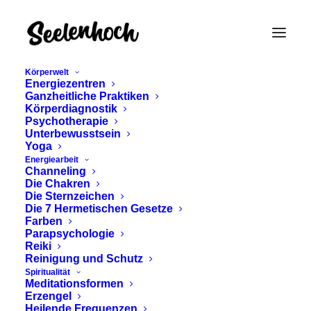
Körperwelt
Energiezentren
Ganzheitliche Praktiken
Körperdiagnostik
Psychotherapie
Unterbewusstsein
Yoga
Energiearbeit
Jeremiel
Channeling
Die Chakren
Eigenschaften
Die Sternzeichen
Die 7 Hermetischen Gesetze
Farben
Parapsychologie
Reiki
Reinigung und Schutz
Spiritualität
Meditationsformen
Erzengel
Heilende Frequenzen