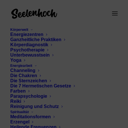
Körperwelt
Energiezentren
Ganzheitliche Praktiken
Körperdiagnostik
Psychotherapie
Unterbewusstsein
Yoga
Energiearbeit
Channeling
intuitive Einsichten
Die Chakren
Die Sternzeichen
Die 7 Hermetischen Gesetze
Farben
Parapsychologie
Reiki
Reinigung und Schutz
Spiritualität
Meditationsformen
Erzengel
Heilende Frequenzen