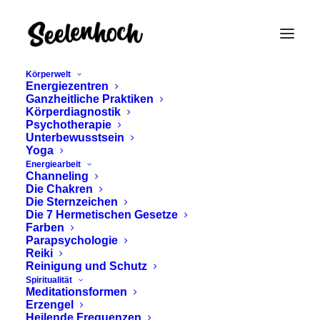
Körperwelt
Energiezentren
Ganzheitliche Praktiken
Körperdiagnostik
Psychotherapie
Unterbewusstsein
Yoga
Energiearbeit
Channeling
innere Medizin
Die Chakren
Die Sternzeichen
Die 7 Hermetischen Gesetze
Farben
Parapsychologie
Reiki
Reinigung und Schutz
Spiritualität
Meditationsformen
Erzengel
Heilende Frequenzen