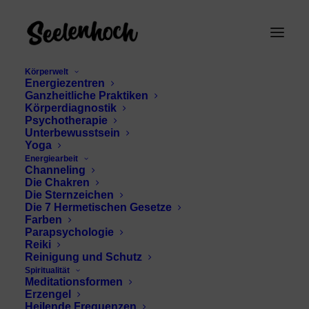
Körperwelt
Energiezentren
Ganzheitliche Praktiken
Körperdiagnostik
Psychotherapie
Unterbewusstsein
Yoga
Energiearbeit
Channeling
human design typ
Die Chakren
Die Sternzeichen
Die 7 Hermetischen Gesetze
Farben
Parapsychologie
Reiki
Reinigung und Schutz
Spiritualität
Meditationsformen
Erzengel
Heilende Frequenzen