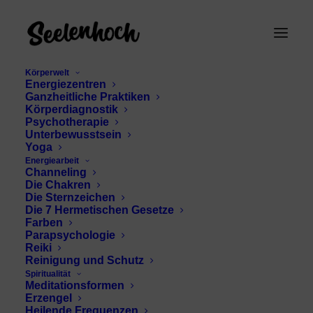
Körperwelt
Energiezentren
Ganzheitliche Praktiken
Körperdiagnostik
Psychotherapie
Unterbewusstsein
Yoga
Energiearbeit
Channeling
human design chart
Die Chakren
Die Sternzeichen
Die 7 Hermetischen Gesetze
Farben
Parapsychologie
Reiki
Reinigung und Schutz
Spiritualität
Meditationsformen
Erzengel
Heilende Frequenzen