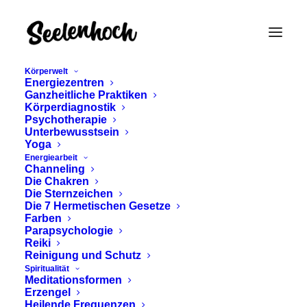
Körperwelt
Energiezentren
Ganzheitliche Praktiken
Körperdiagnostik
Psychotherapie
Unterbewusstsein
Yoga
Energiearbeit
Channeling
Grundprinzipien
Die Chakren
Die Sternzeichen
Die 7 Hermetischen Gesetze
Farben
Parapsychologie
Reiki
Reinigung und Schutz
Spiritualität
Meditationsformen
Erzengel
Heilende Frequenzen