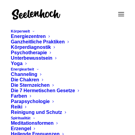
Körperwelt
Energiezentren
Ganzheitliche Praktiken
Körperdiagnostik
Psychotherapie
Unterbewusstsein
Yoga
Energiearbeit
Channeling
grüne OP-Kleidung
Die Chakren
Die Sternzeichen
Die 7 Hermetischen Gesetze
Farben
Parapsychologie
Reiki
Reinigung und Schutz
Spiritualität
Meditationsformen
Erzengel
Heilende Frequenzen