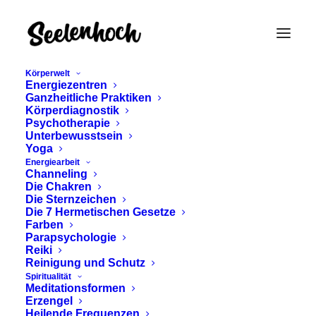
Körperwelt
Energiezentren
Ganzheitliche Praktiken
Körperdiagnostik
Psychotherapie
Unterbewusstsein
Yoga
Energiearbeit
Channeling
grüne Eigenschaften
Die Chakren
Die Sternzeichen
Die 7 Hermetischen Gesetze
Farben
Parapsychologie
Reiki
Reinigung und Schutz
Spiritualität
Meditationsformen
Erzengel
Heilende Frequenzen