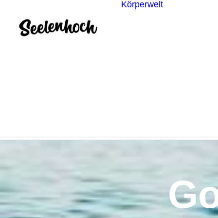
Körperwelt
Energieze
Ganzheitl
Praktiken
Körperdia
Psychoth
Unterbew
Yoga
Go