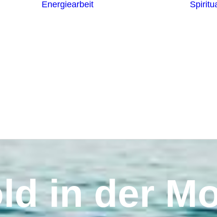
Energiearbeit
Spiritua
Channeling
Die Chakren
Die
ntren
Sternzeichen
iche
Die 7
Hermetischen
gnostik
Gesetze
erapie
Farben
usstsein
Parapsychologie
Reiki
Reinigung und
Schutz
ld in der M