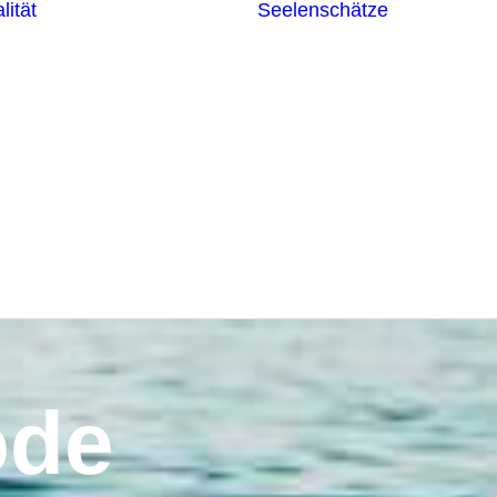
lität
Seelenschätze
Meditationsformen
Erzengel
Heilende
Bücher
Frequenzen
Heilstei
Neuzeit Heilung
Numerologie
Schamanismus
ode