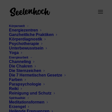
Körperwelt
Energiezentren
Ganzheitliche Praktiken
Körperdiagnostik
Psychotherapie
Unterbewusstsein
Yoga
Energiearbeit
Gold in der
Channeling
Die Chakren
Inneneinrichtung
Die Sternzeichen
Die 7 Hermetischen Gesetze
Farben
Parapsychologie
Reiki
Reinigung und Schutz
Spiritualität
Meditationsformen
Erzengel
Heilende Frequenzen