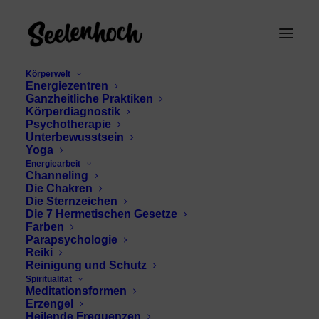
Körperwelt
Energiezentren
Ganzheitliche Praktiken
Körperdiagnostik
Psychotherapie
Unterbewusstsein
Yoga
Energiearbeit
Channeling
Glückszahl
Die Chakren
Die Sternzeichen
Die 7 Hermetischen Gesetze
Farben
Parapsychologie
Reiki
Reinigung und Schutz
Spiritualität
Meditationsformen
Erzengel
Heilende Frequenzen