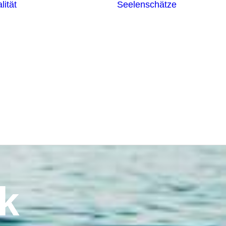
lität
Seelenschätze
Meditationsformen
Erzengel
Heilende
Bücher
Frequenzen
Heilstei
Neuzeit Heilung
Numerologie
Schamanismus
k