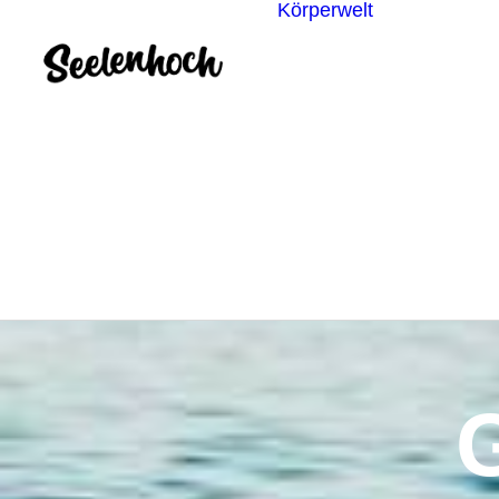
Körperwelt
Energieze
Ganzheitl
Praktiken
Körperdia
Psychoth
Unterbew
Yoga