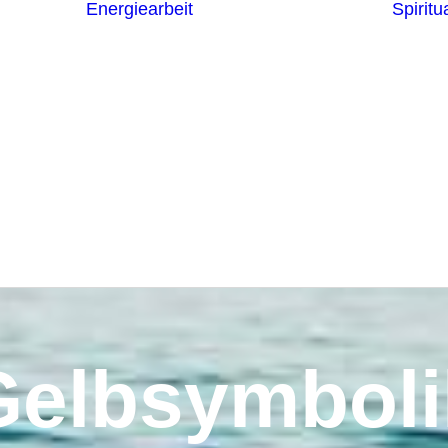
Energiearbeit
Spiritua
Channeling
Die Chakren
Die
ntren
Sternzeichen
iche
Die 7
Hermetischen
gnostik
Gesetze
erapie
Farben
usstsein
Parapsychologie
Reiki
Reinigung und
Schutz
Gelbsymboli