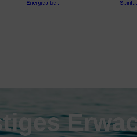
Energiearbeit
Spiritua
Channeling
Die Chakren
Die
ntren
Sternzeichen
iche
Die 7
Hermetischen
gnostik
Gesetze
erapie
Farben
usstsein
Parapsychologie
Reiki
Reinigung und
Schutz
stiges Erwa