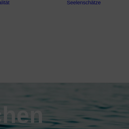
lität
Seelenschätze
Meditationsformen
Erzengel
Heilende
Bücher
Frequenzen
Heilstei
Neuzeit Heilung
Numerologie
Schamanismus
chen