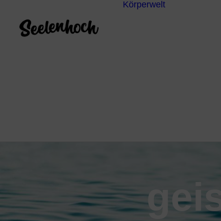
Körperwelt
Energieze
Ganzheitl
Praktiken
Körperdia
Psychoth
Unterbew
Yoga
gei