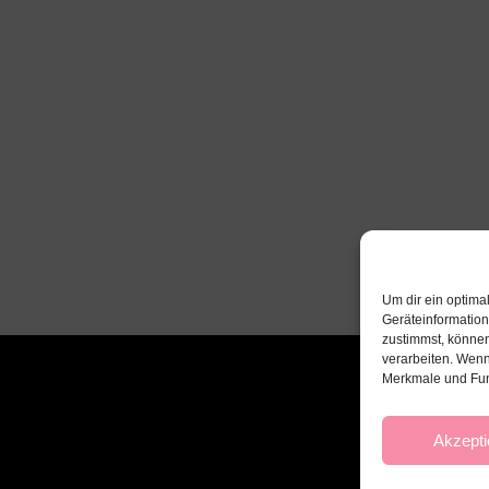
Um dir ein optima
Geräteinformatio
zustimmst, können
verarbeiten. Wenn
Merkmale und Fun
Akzepti