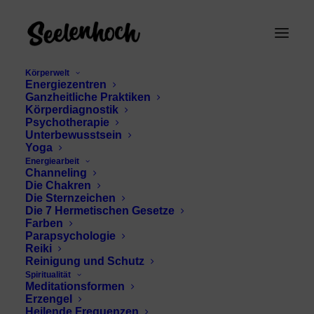
Körperwelt
Energiezentren
Ganzheitliche Praktiken
Körperdiagnostik
Psychotherapie
Unterbewusstsein
Yoga
Energiearbeit
Gabriel kreative
Channeling
Die Chakren
Blockaden lösen
Die Sternzeichen
Die 7 Hermetischen Gesetze
Farben
Parapsychologie
Reiki
Reinigung und Schutz
Spiritualität
Meditationsformen
Erzengel
Heilende Frequenzen