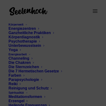
Körperwelt
Energiezentren
Ganzheitliche Praktiken
Körperdiagnostik
Psychotherapie
Unterbewusstsein
Yoga
Energiearbeit
Channeling
Freizeit
Die Chakren
Die Sternzeichen
Die 7 Hermetischen Gesetze
Farben
Parapsychologie
Reiki
Reinigung und Schutz
Spiritualität
Meditationsformen
Erzengel
Heilende Frequenzen