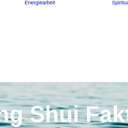
Energiearbeit
Spiritua
Channeling
Die Chakren
Die
ntren
Sternzeichen
iche
Die 7
Hermetischen
gnostik
Gesetze
erapie
Farben
usstsein
Parapsychologie
Reiki
Reinigung und
Schutz
ng Shui Fak