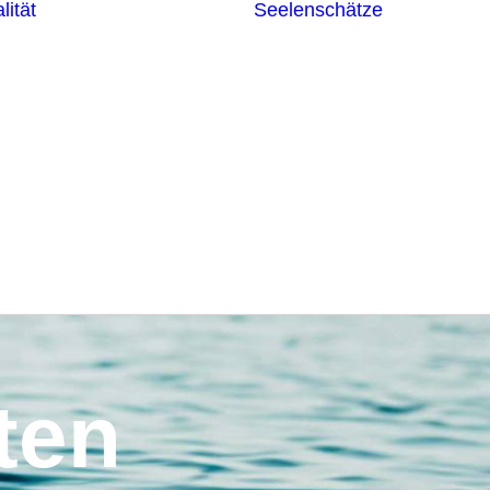
lität
Seelenschätze
Meditationsformen
Erzengel
Heilende
Bücher
Frequenzen
Heilstei
Neuzeit Heilung
Numerologie
Schamanismus
ten