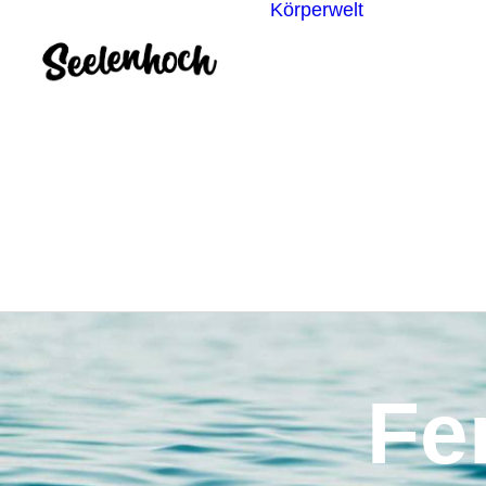
Körperwelt
Energieze
Ganzheitl
Praktiken
Körperdia
Psychoth
Unterbew
Yoga
Fe