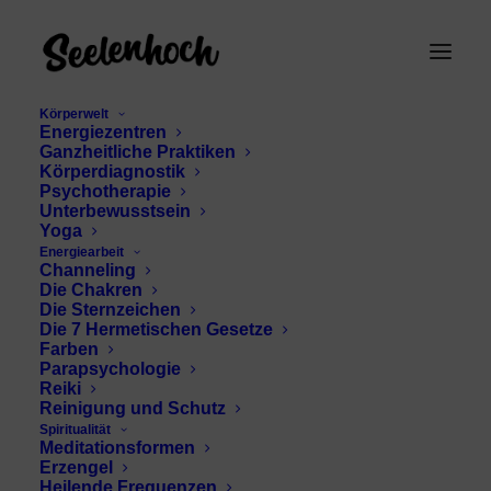
Körperwelt
Energiezentren
Ganzheitliche Praktiken
Körperdiagnostik
Psychotherapie
Unterbewusstsein
Yoga
Energiearbeit
Channeling
Fastenrituale
Die Chakren
Die Sternzeichen
Die 7 Hermetischen Gesetze
Farben
Parapsychologie
Reiki
Reinigung und Schutz
Spiritualität
Meditationsformen
Erzengel
Heilende Frequenzen