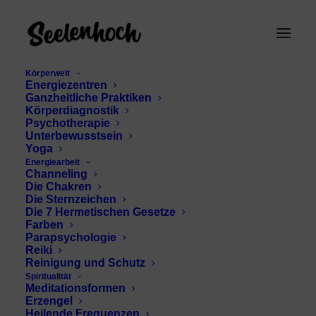
Körperwelt
Energiezentren
Ganzheitliche Praktiken
Körperdiagnostik
Psychotherapie
Unterbewusstsein
Yoga
Energiearbeit
Channeling
Engel der Weisheit
Die Chakren
Die Sternzeichen
Die 7 Hermetischen Gesetze
Farben
Parapsychologie
Reiki
Reinigung und Schutz
Spiritualität
Meditationsformen
Erzengel
Heilende Frequenzen