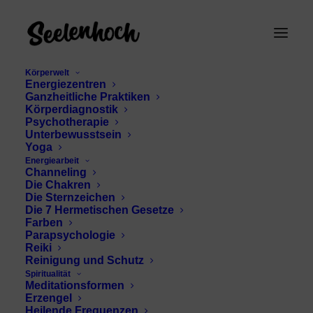
Körperwelt
Energiezentren
Ganzheitliche Praktiken
Körperdiagnostik
Psychotherapie
Unterbewusstsein
Yoga
Energiearbeit
Energiefluss
Channeling
Die Chakren
harmonisieren
Die Sternzeichen
Die 7 Hermetischen Gesetze
Farben
Parapsychologie
Reiki
Reinigung und Schutz
Spiritualität
Meditationsformen
Erzengel
Heilende Frequenzen