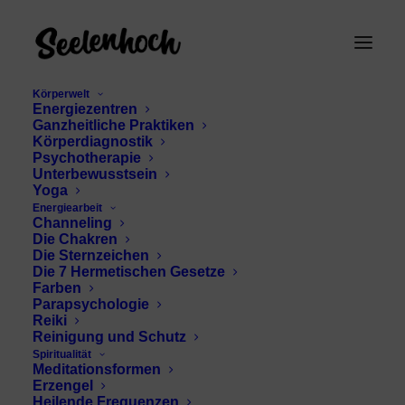
Körperwelt
Energiezentren
Ganzheitliche Praktiken
Körperdiagnostik
Psychotherapie
Unterbewusstsein
Yoga
Energiearbeit
emotionale
Channeling
Die Chakren
Verbundenheit
Die Sternzeichen
Die 7 Hermetischen Gesetze
Farben
Parapsychologie
Reiki
Reinigung und Schutz
Spiritualität
Meditationsformen
Erzengel
Heilende Frequenzen