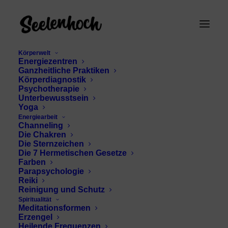
Körperwelt
Energiezentren
Ganzheitliche Praktiken
Körperdiagnostik
Psychotherapie
Unterbewusstsein
Yoga
Energiearbeit
Emotion Code
Channeling
Die Chakren
Anwendung
Die Sternzeichen
Die 7 Hermetischen Gesetze
Farben
Parapsychologie
Reiki
Reinigung und Schutz
Spiritualität
Meditationsformen
Erzengel
Heilende Frequenzen