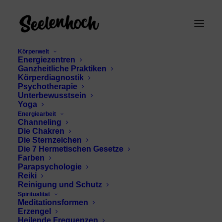
Körperwelt
Energiezentren
Ganzheitliche Praktiken
Körperdiagnostik
Psychotherapie
Unterbewusstsein
Yoga
Energiearbeit
einfache
Channeling
Die Chakren
Atemübungen
Die Sternzeichen
Die 7 Hermetischen Gesetze
Farben
Parapsychologie
Reiki
Reinigung und Schutz
Spiritualität
Meditationsformen
Erzengel
Heilende Frequenzen