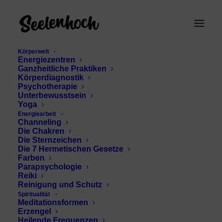
Körperwelt
Energiezentren
Ganzheitliche Praktiken
Körperdiagnostik
Psychotherapie
Unterbewusstsein
Yoga
Energiearbeit
Channeling
Charisma stärken
Die Chakren
Die Sternzeichen
Die 7 Hermetischen Gesetze
Farben
Parapsychologie
Reiki
Reinigung und Schutz
Spiritualität
Meditationsformen
Erzengel
Heilende Frequenzen