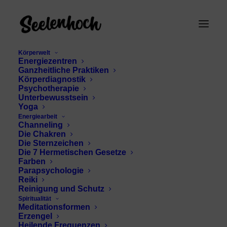
Körperwelt
Energiezentren
Ganzheitliche Praktiken
Körperdiagnostik
Psychotherapie
Unterbewusstsein
Yoga
Energiearbeit
Channeling
Chamuel Lichtstrahl
Die Chakren
Die Sternzeichen
Die 7 Hermetischen Gesetze
Farben
Parapsychologie
Reiki
Reinigung und Schutz
Spiritualität
Meditationsformen
Erzengel
Heilende Frequenzen