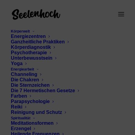
Körperwelt
Energiezentren
Ganzheitliche Praktiken
Körperdiagnostik
Psychotherapie
Unterbewusstsein
Yoga
Energiearbeit
Channeling
Chamuel Harmonie
Die Chakren
Die Sternzeichen
Die 7 Hermetischen Gesetze
Farben
Parapsychologie
Reiki
Reinigung und Schutz
Spiritualität
Meditationsformen
Erzengel
Heilende Frequenzen