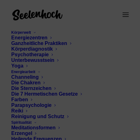
Körperwelt
Energiezentren
Ganzheitliche Praktiken
Körperdiagnostik
Psychotherapie
Unterbewusstsein
Yoga
Energiearbeit
Channeling
Chakra Energie
Die Chakren
Die Sternzeichen
Die 7 Hermetischen Gesetze
Farben
Parapsychologie
Reiki
Reinigung und Schutz
Spiritualität
Meditationsformen
Erzengel
Heilende Frequenzen