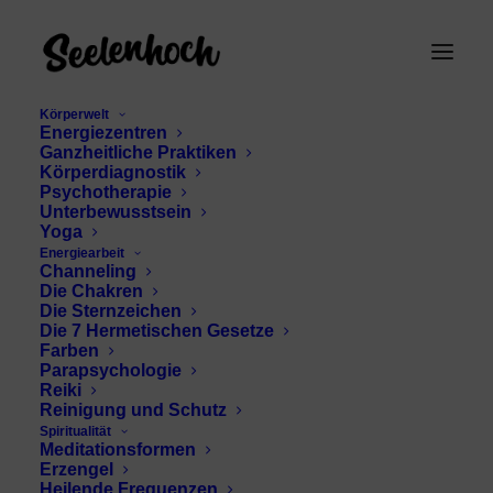
Körperwelt
Energiezentren
Ganzheitliche Praktiken
Körperdiagnostik
Psychotherapie
Unterbewusstsein
Yoga
Energiearbeit
Channeling
Bergamotte
Die Chakren
Die Sternzeichen
Die 7 Hermetischen Gesetze
Farben
Parapsychologie
Reiki
Reinigung und Schutz
Spiritualität
Meditationsformen
Erzengel
Heilende Frequenzen