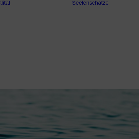
lität
Seelenschätze
Meditationsformen
Erzengel
Heilende
Bücher
Frequenzen
Heilstei
Neuzeit Heilung
Numerologie
Schamanismus