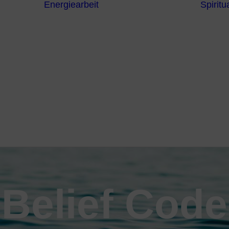
Energiearbeit
Spiritua
Channeling
Die Chakren
Die
ntren
Sternzeichen
iche
Die 7
Hermetischen
gnostik
Gesetze
erapie
Farben
usstsein
Parapsychologie
Reiki
Reinigung und
Schutz
Belief Code