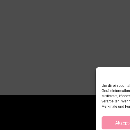
Um dir ein optima
Geräteinformatio
zustimmst, können
verarbeiten. Wenn
Merkmale und Fun
Akzepti