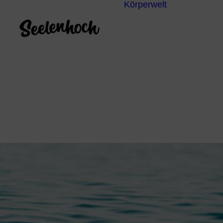
Körperwelt
Energieze
Ganzheitl
Praktiken
Körperdia
Psychoth
Unterbew
Yoga