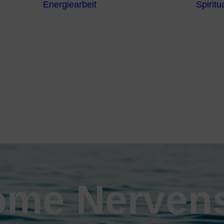
Energiearbeit
Spiritua
Channeling
Die Chakren
Die
ntren
Sternzeichen
iche
Die 7
Hermetischen
gnostik
Gesetze
erapie
Farben
usstsein
Parapsychologie
Reiki
Reinigung und
Schutz
ome Nerven