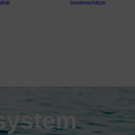
lität
Seelenschätze
Meditationsformen
Erzengel
Heilende
Bücher
Frequenzen
Heilstei
Neuzeit Heilung
Numerologie
Schamanismus
system