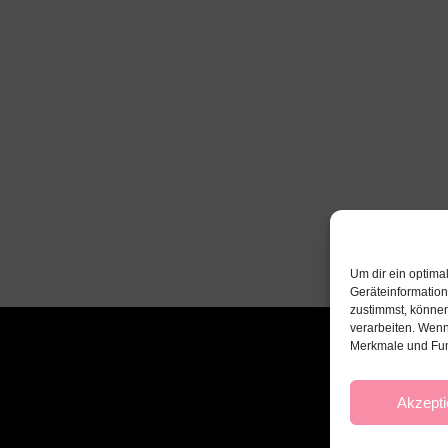
Um dir ein optima
Geräteinformatio
zustimmst, können
verarbeiten. Wenn
Merkmale und Fun
Akzepti