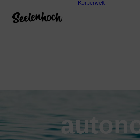
Körperwelt
Energieze
Ganzheitl
Praktiken
Körperdia
Psychoth
Unterbew
Yoga
auton