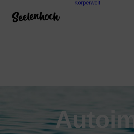
Körperwelt
Energieze
Ganzheitl
Praktiken
Körperdia
Psychoth
Unterbew
Yoga
Autoi