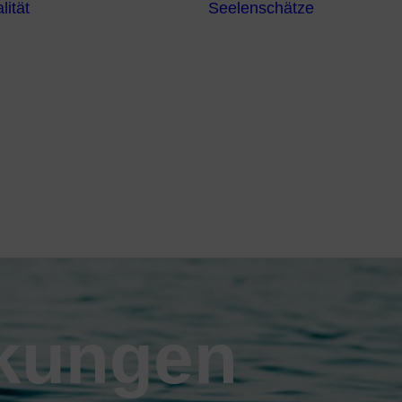
lität
Seelenschätze
Meditationsformen
Erzengel
Heilende
Bücher
Frequenzen
Heilstei
Neuzeit Heilung
Numerologie
Schamanismus
kungen