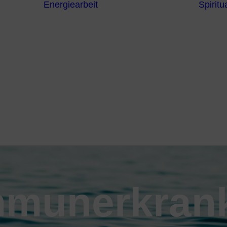
Energiearbeit
Spiritua
Channeling
Die Chakren
Die
ntren
Sternzeichen
iche
Die 7
Hermetischen
gnostik
Gesetze
erapie
Farben
usstsein
Parapsychologie
Reiki
Reinigung und
Schutz
mmunerkran