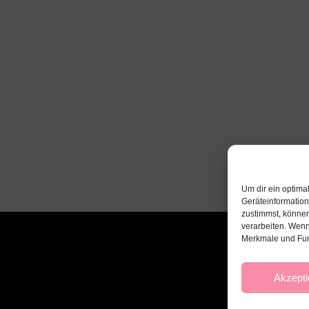
Um dir ein optima
Geräteinformatio
zustimmst, können
verarbeiten. Wenn
Merkmale und Fun
Akzepti