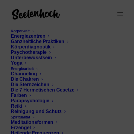
Körperwelt
Energiezentren
Ganzheitliche Praktiken
Körperdiagnostik
Psychotherapie
Unterbewusstsein
Yoga
Energiearbeit
Channeling
Auftreten
Die Chakren
Die Sternzeichen
Die 7 Hermetischen Gesetze
Farben
Parapsychologie
Reiki
Reinigung und Schutz
Spiritualität
Meditationsformen
Erzengel
Heilende Frequenzen