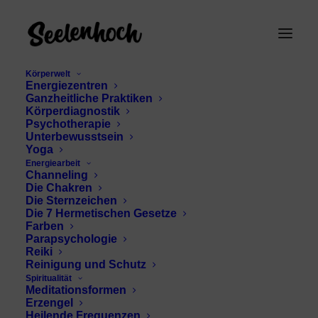
Körperwelt
Energiezentren
Ganzheitliche Praktiken
Körperdiagnostik
Psychotherapie
Unterbewusstsein
Yoga
Energiearbeit
Angst vor Dunkelheit
Channeling
Die Chakren
überwinden
Die Sternzeichen
Die 7 Hermetischen Gesetze
Farben
Parapsychologie
Reiki
Reinigung und Schutz
Spiritualität
Meditationsformen
Erzengel
Heilende Frequenzen