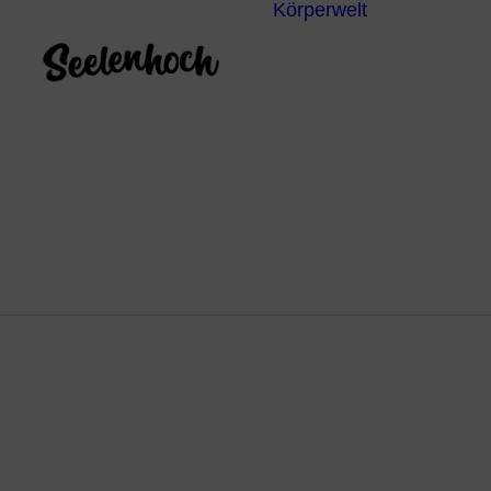
Körperwelt
Energieze
Ganzheitl
Praktiken
Körperdia
Psychoth
Unterbew
Yoga
Ak