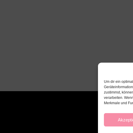
Um dir ein optima
Geräteinformatio
zustimmst, können
verarbeiten. Wenn
Merkmale und Fun
Akzepti