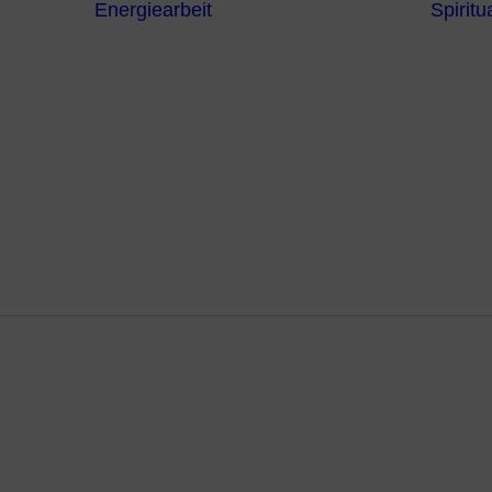
Energiearbeit
Spiritua
Channeling
Die Chakren
Die
ntren
Sternzeichen
iche
Die 7
Hermetischen
gnostik
Gesetze
erapie
Farben
usstsein
Parapsychologie
Reiki
Reinigung und
Schutz
asha Lesun