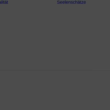
lität
Seelenschätze
Meditationsformen
Erzengel
Heilende
Bücher
Frequenzen
Heilstei
Neuzeit Heilung
Numerologie
Schamanismus
gen