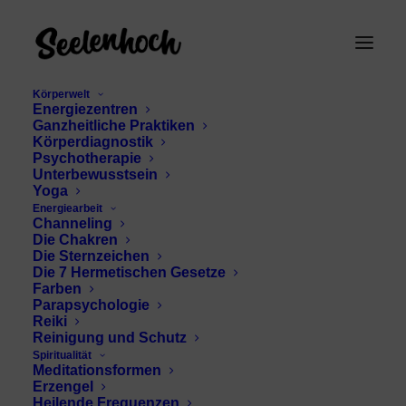
Körperwelt
Energiezentren
Ganzheitliche Praktiken
Körperdiagnostik
Psychotherapie
Unterbewusstsein
Yoga
Energiearbeit
Channeling
achtsankeitsseite
Die Chakren
Die Sternzeichen
Die 7 Hermetischen Gesetze
Farben
Parapsychologie
Reiki
Reinigung und Schutz
Spiritualität
Meditationsformen
Erzengel
Heilende Frequenzen