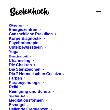
Körperwelt
Energiezentren
Ganzheitliche Praktiken
Körperdiagnostik
Psychotherapie
Unterbewusstsein
Yoga
Energiearbeit
Channeling
Ablehnung heilen
Die Chakren
Die Sternzeichen
Die 7 Hermetischen Gesetze
Farben
Parapsychologie
Reiki
Reinigung und Schutz
Spiritualität
Meditationsformen
Erzengel
Heilende Frequenzen