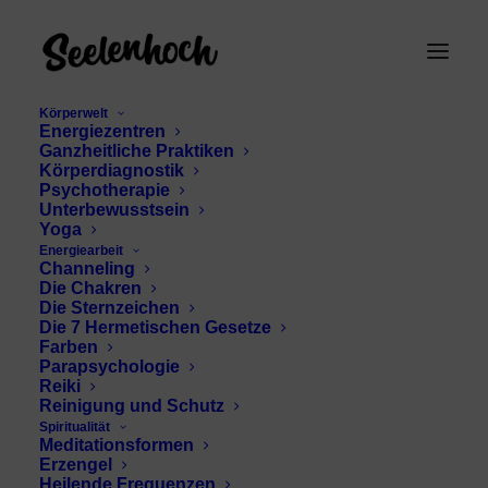
Körperwelt
Energiezentren
Ganzheitliche Praktiken
Körperdiagnostik
Psychotherapie
Unterbewusstsein
Yoga
Energiearbeit
Channeling
Shintoismus
Die Chakren
Die Sternzeichen
Die 7 Hermetischen Gesetze
Farben
Parapsychologie
Reiki
Reinigung und Schutz
Spiritualität
Meditationsformen
Erzengel
Heilende Frequenzen