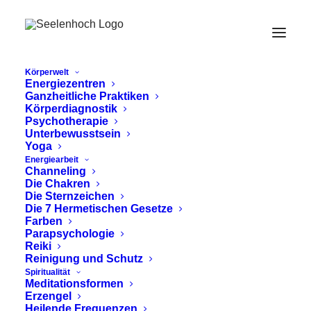
Körperwelt
Energiezentren
Ganzheitliche Praktiken
Körperdiagnostik
Psychotherapie
Unterbewusstsein
Yoga
Energiearbeit
Channeling
innovative Lösungen
Die Chakren
Die Sternzeichen
Die 7 Hermetischen Gesetze
Farben
Parapsychologie
Reiki
Reinigung und Schutz
Spiritualität
Meditationsformen
Erzengel
Heilende Frequenzen