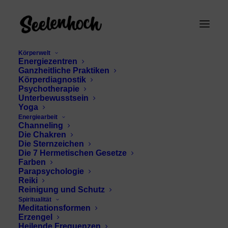
Körperwelt
Energiezentren
Ganzheitliche Praktiken
Körperdiagnostik
Psychotherapie
Unterbewusstsein
Yoga
Energiearbeit
Channeling
goldene Bedeutung
Die Chakren
Die Sternzeichen
Die 7 Hermetischen Gesetze
Farben
Parapsychologie
Reiki
Reinigung und Schutz
Spiritualität
Meditationsformen
Erzengel
Heilende Frequenzen