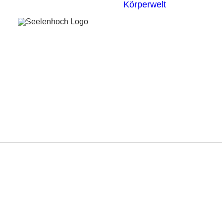
Körperwelt
Energieze
Ganzheitl
Praktiken
Körperdia
Psychoth
Unterbew
Yoga
fri