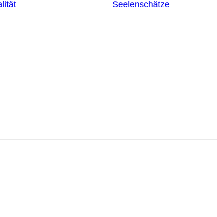
lität
Seelenschätze
Meditationsformen
Erzengel
Heilende
Bücher
Frequenzen
Heilstei
Neuzeit Heilung
Numerologie
Schamanismus
nken