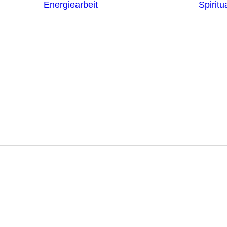
Energiearbeit
Spiritua
Channeling
Die Chakren
Die
ntren
Sternzeichen
iche
Die 7
Hermetischen
gnostik
Gesetze
erapie
Farben
usstsein
Parapsychologie
Reiki
Reinigung und
Schutz
edliche Geda